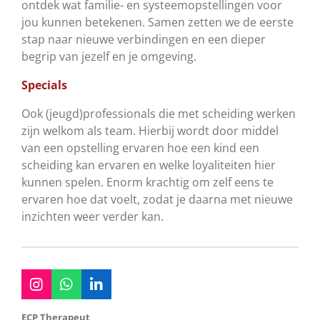
ontdek wat familie- en systeemopstellingen voor
jou kunnen betekenen. Samen zetten we de eerste
stap naar nieuwe verbindingen en een dieper
begrip van jezelf en je omgeving.
Specials
Ook (jeugd)professionals die met scheiding werken
zijn welkom als team. Hierbij wordt door middel
van een opstelling ervaren hoe een kind een
scheiding kan ervaren en welke loyaliteiten hier
kunnen spelen. Enorm krachtig om zelf eens te
ervaren hoe dat voelt, zodat je daarna met nieuwe
inzichten weer verder kan.
I
W
L
n
h
i
s
a
n
ECP Therapeut