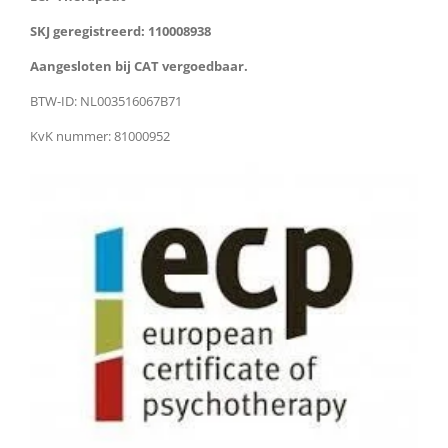
t
t
k
SKJ geregistreerd: 110008938
a
s
e
g
A
d
Aangesloten bij CAT vergoedbaar.
r
p
I
a
p
n
BTW-ID: NL003516067B71
m
KvK nummer: 81000952