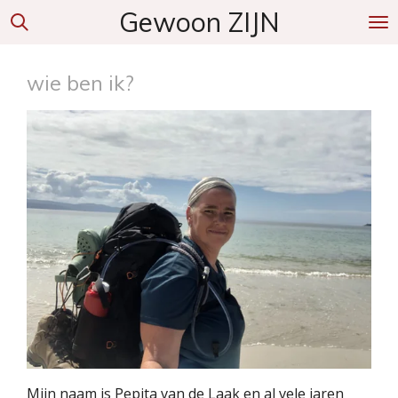
Gewoon ZIJN
Ga
direct
naar
wie ben ik?
de
hoofdinhoud
Mijn naam is Pepita van de Laak en al vele jaren