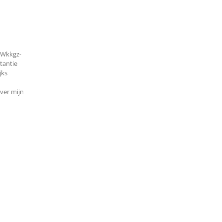
 Wkkgz-
stantie
jks
ver mijn