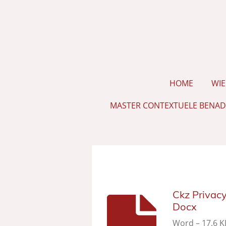
Ga
direct
naar
de
hoofdinhoud
HOME
WIE
MASTER CONTEXTUELE BENAD
Ckz Privac
Docx
Word – 17,6 K