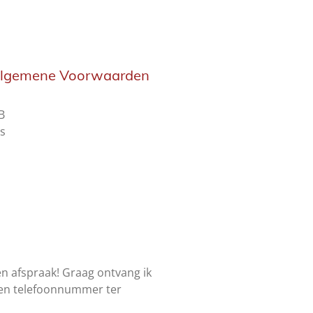
Algemene Voorwaarden
B
s
n afspraak! Graag ontvang ik
s en telefoonnummer ter