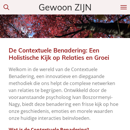
Gewoon ZIJN
Ga
direct
naar
de
hoofdinhoud
De Contextuele Benadering: Een
Holistische Kijk op Relaties en Groei
Welkom in de wereld van de Contextuele
Benadering, een innovatieve en diepgaande
methodiek die ons helpt de complexe netwerken
van relaties te begrijpen. Ontwikkeld door de
vooraanstaande psycholoog Ivan Boszormenyi-
Nagy, biedt deze benadering een frisse kijk op hoe
onze geschiedenis, emoties en morele waarden
onze huidige interacties beïnvloeden.
Wat is de Contextuele Benadering?