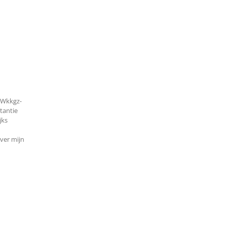
 Wkkgz-
stantie
jks
ver mijn